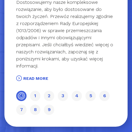
Dostosowujemy nasze kompleksowe
rozwiązanie, aby było dostosowane do
twoich życzeń. Przewóz realizujemy zgodnie
z rozporządzeniem Rady Europejskiej
(1013/2006) w sprawie przemieszczania
odpadów i innymi obowiązującymi
przepisami. Jeśli chciałbyś wiedzieć więcej o
naszych rozwiązaniach, zapoznaj się z
poniższymi krokami, aby uzyskać więcej
informacji.
READ MORE
1
2
3
4
5
6
7
8
9