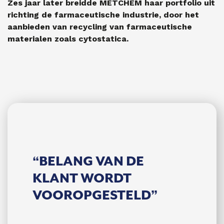
Zes jaar later breidde METCHEM haar portfolio uit
richting de farmaceutische industrie, door het
aanbieden van recycling van farmaceutische
materialen zoals cytostatica.
S
“BELANG VAN DE
“EEN
KLANT WORDT
EN T
VOOROP­GESTELD”
AAN
DAA