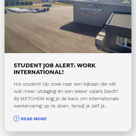
netjes bij ligtAllerlei hand- en
spandiensten&nbsp;Wie zoeken wij?Jij heb
STUDENT JOB ALERT: WORK
INTERNATIONAL!
Hoi student! Op zoek naar een bijbaan die nét
wat meer uitdaging én een lekker salaris biedt?
Bij METCHEM krijg je de kans om internationale
werkervaring op te doen, terwijl je zelf je
werktijden bepaalt.Wat ga je doen?Jij belt en
READ MORE
mailt potentiële klanten in het Engels – van
Amerika tot Azië.Je legt contact met grote
bedrijven (raffinaderijen en chemische