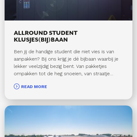
ALLROUND STUDENT
KLUSJES(BIJ)BAAN
Ben jij de handige student die niet vies is van
aanpakken? Bij ons krijg je dé bijbaan waarbij je
lekker veelzijdig bezig bent. Van pakketjes
ompakken tot de heg snoeien, van straatje
aanvegen tot iemand ophalen met de auto –
READ MORE
geen dag is hetzelfde!&nbsp;Wat ga je doen?Een
greep uit je taken (maar er kan altijd meer
bij):Pakketjes ompakken en klaarzettenSnoeien
en kleine klusjes in de tuinRamen lappen en
schoonmaakklusjesMensen ophalen en
wegbrengen (je moet dus een rijbewijs
hebben!)Straat aanvegen en zorgen dat alles er