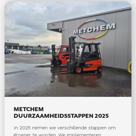
producenten).Je krijgt begeleiding van onze
accountmanagers, zodat jij snel je draai
vindt.Wat wij van jou verwachten?Je spreekt
goed Engels en bent communicatief
sterk.Minimaal 8 uur per week beschikbaar
(doordeweeks, jij kiest de dagen en t
METCHEM
DUURZAAMHEIDSSTAPPEN 2025
In 2025 nemen we verschillende stappen om
groener te worden. We implementeren