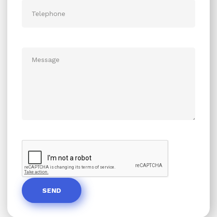
Message
reCaptcha
SEND