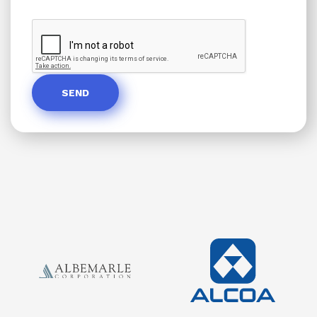
reCaptcha
SEND